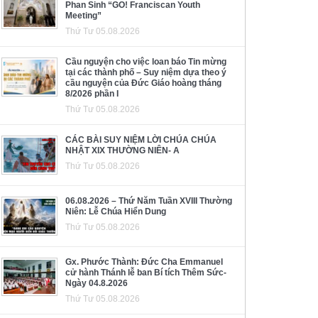
Phan Sinh “GO! Franciscan Youth
Meeting”
Thứ Tư 05.08.2026
Cầu nguyện cho việc loan báo Tin mừng
tại các thành phố – Suy niệm dựa theo ý
cầu nguyện của Đức Giáo hoàng tháng
8/2026 phần I
Thứ Tư 05.08.2026
CÁC BÀI SUY NIỆM LỜI CHÚA CHÚA
NHẬT XIX THƯỜNG NIÊN- A
Thứ Tư 05.08.2026
06.08.2026 – Thứ Năm Tuần XVIII Thường
Niên: Lễ Chúa Hiển Dung
Thứ Tư 05.08.2026
Gx. Phước Thành: Đức Cha Emmanuel
cử hành Thánh lễ ban Bí tích Thêm Sức-
Ngày 04.8.2026
Thứ Tư 05.08.2026