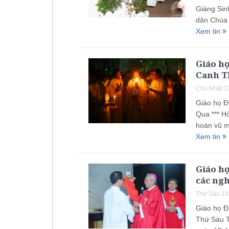
Giáng Sin
dân Chúa 
Xem tin
Giáo h
Canh T
Chủ Nhật 1
Giáo họ 
Qua *** H
hoàn vũ m
Xem tin
Giáo h
các ng
Thứ Sáu 15
Giáo họ Đ
Thứ Sáu T