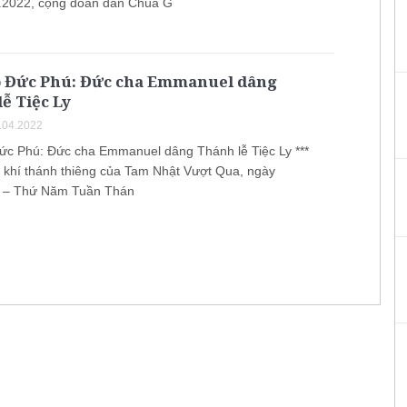
.2022, cộng đoàn dân Chúa G
ọ Đức Phú: Đức cha Emmanuel dâng
ễ Tiệc Ly
.04.2022
ức Phú: Đức cha Emmanuel dâng Thánh lễ Tiệc Ly ***
 khí thánh thiêng của Tam Nhật Vượt Qua, ngày
2 – Thứ Năm Tuần Thán