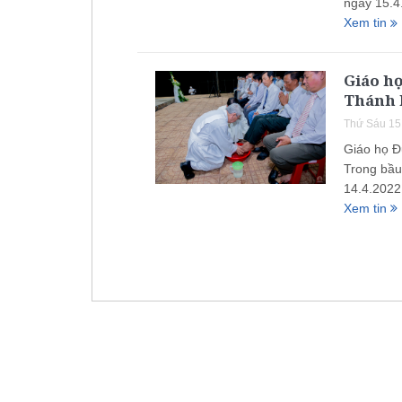
ngày 15.4
Xem tin
Giáo h
Thánh l
Thứ Sáu 15
Giáo họ Đ
Trong bầu
14.4.202
Xem tin