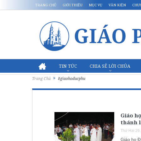
TRANG CHỦ
GIỚI THIỆU
MỤC VỤ
VĂN KIỆN
CHU
TIN TỨC
CHIA SẺ LỜI CHÚA
Trang Chủ
#giaohoducphu
Giáo h
thánh l
Thứ Hai 26
Giáo họ Đ