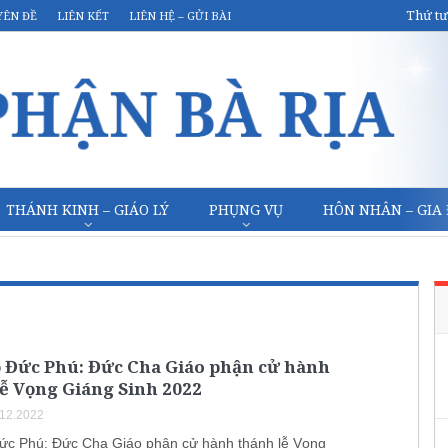
Thứ tư
YÊN ĐỀ
LIÊN KẾT
LIÊN HỆ – GỬI BÀI
THÁNH KINH – GIÁO LÝ
PHỤNG VỤ
HÔN NHÂN – GIA
ọ Đức Phú: Đức Cha Giáo phận cử hành
ễ Vọng Giáng Sinh 2022
.12.2022
ức Phú: Đức Cha Giáo phận cử hành thánh lễ Vọng