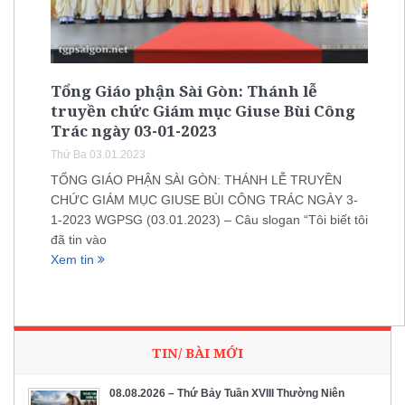
Tổng Giáo phận Sài Gòn: Thánh lễ
truyền chức Giám mục Giuse Bùi Công
Trác ngày 03-01-2023
Thứ Ba 03.01.2023
TỔNG GIÁO PHẬN SÀI GÒN: THÁNH LỄ TRUYỀN
CHỨC GIÁM MỤC GIUSE BÙI CÔNG TRÁC NGÀY 3-
1-2023 WGPSG (03.01.2023) – Câu slogan “Tôi biết tôi
đã tin vào
Xem tin
TIN/ BÀI MỚI
08.08.2026 – Thứ Bảy Tuần XVIII Thường Niên