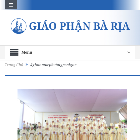
Menu
Trang Chủ
#giammucphutatgpsaigon