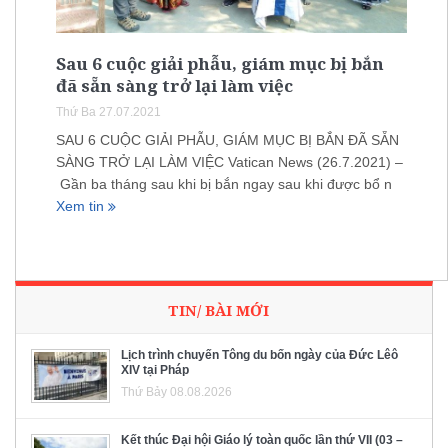
Sau 6 cuộc giải phẫu, giám mục bị bắn
đã sẵn sàng trở lại làm việc
Thứ Ba 27.07.2021
SAU 6 CUỘC GIẢI PHẪU, GIÁM MỤC BỊ BẮN ĐÃ SẴN
SÀNG TRỞ LẠI LÀM VIỆC Vatican News (26.7.2021) –
Gần ba tháng sau khi bị bắn ngay sau khi được bổ n
Xem tin
TIN/ BÀI MỚI
Lịch trình chuyến Tông du bốn ngày của Đức Lêô
XIV tại Pháp
Thứ Bảy 08.08.2026
Kết thúc Đại hội Giáo lý toàn quốc lần thứ VII (03 –