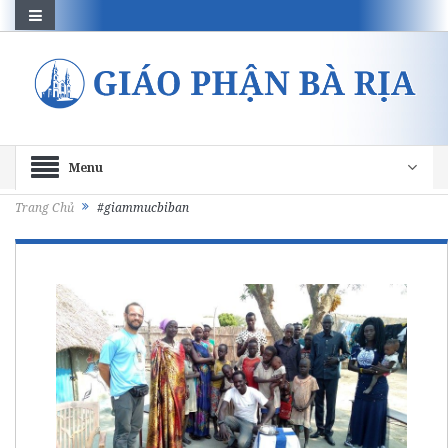
Menu
Trang Chủ
#giammucbiban