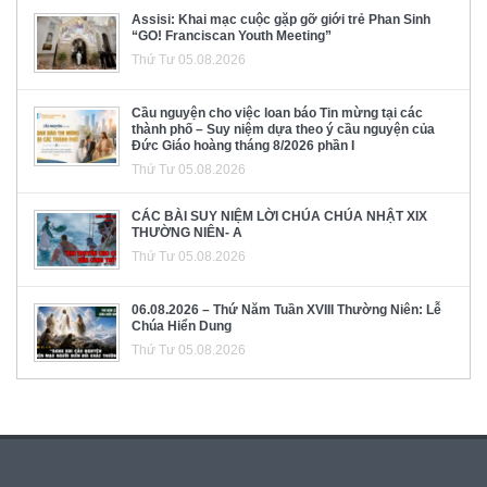
Assisi: Khai mạc cuộc gặp gỡ giới trẻ Phan Sinh
“GO! Franciscan Youth Meeting”
Thứ Tư 05.08.2026
Cầu nguyện cho việc loan báo Tin mừng tại các
thành phố – Suy niệm dựa theo ý cầu nguyện của
Đức Giáo hoàng tháng 8/2026 phần I
Thứ Tư 05.08.2026
CÁC BÀI SUY NIỆM LỜI CHÚA CHÚA NHẬT XIX
THƯỜNG NIÊN- A
Thứ Tư 05.08.2026
06.08.2026 – Thứ Năm Tuần XVIII Thường Niên: Lễ
Chúa Hiển Dung
Thứ Tư 05.08.2026