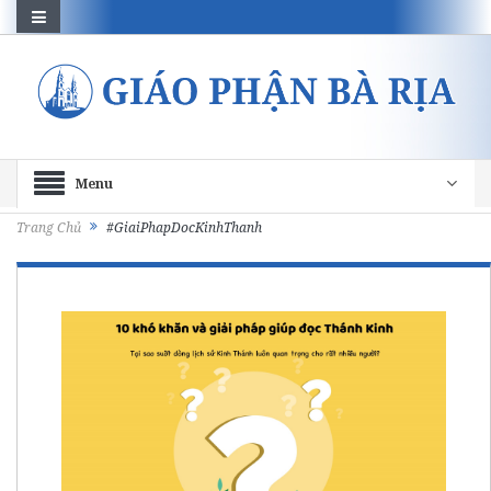
Menu
Trang Chủ
#GiaiPhapDocKinhThanh