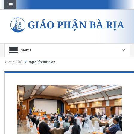
Menu
Trang Chủ
#giaidoantuvan