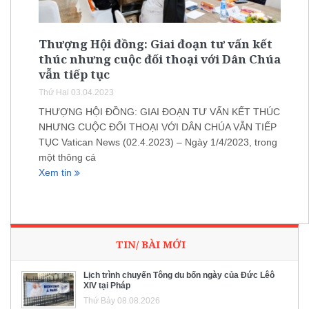
Thượng Hội đồng: Giai đoạn tư vấn kết
thúc nhưng cuộc đối thoại với Dân Chúa
vẫn tiếp tục
Thứ Hai 03.04.2023
THƯỢNG HỘI ĐỒNG: GIAI ĐOẠN TƯ VẤN KẾT THÚC
NHƯNG CUỘC ĐỐI THOẠI VỚI DÂN CHÚA VẪN TIẾP
TỤC Vatican News (02.4.2023) – Ngày 1/4/2023, trong
một thông cá
Xem tin
TIN/ BÀI MỚI
Lịch trình chuyến Tông du bốn ngày của Đức Lêô
XIV tại Pháp
Thứ Bảy 08.08.2026