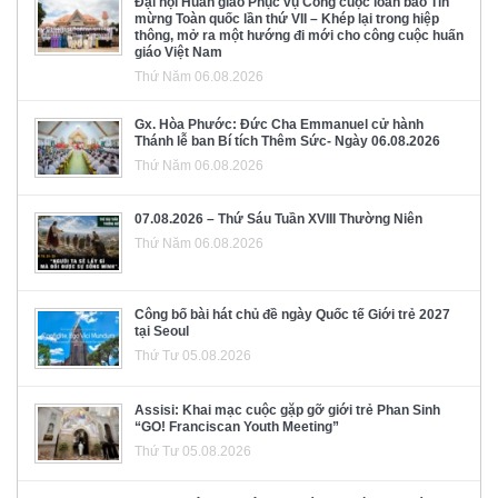
Đại hội Huấn giáo Phục vụ Công cuộc loan báo Tin
mừng Toàn quốc lần thứ VII – Khép lại trong hiệp
thông, mở ra một hướng đi mới cho công cuộc huấn
giáo Việt Nam
Thứ Năm 06.08.2026
Gx. Hòa Phước: Đức Cha Emmanuel cử hành
Thánh lễ ban Bí tích Thêm Sức- Ngày 06.08.2026
Thứ Năm 06.08.2026
07.08.2026 – Thứ Sáu Tuần XVIII Thường Niên
Thứ Năm 06.08.2026
Công bố bài hát chủ đề ngày Quốc tế Giới trẻ 2027
tại Seoul
Thứ Tư 05.08.2026
Assisi: Khai mạc cuộc gặp gỡ giới trẻ Phan Sinh
“GO! Franciscan Youth Meeting”
Thứ Tư 05.08.2026