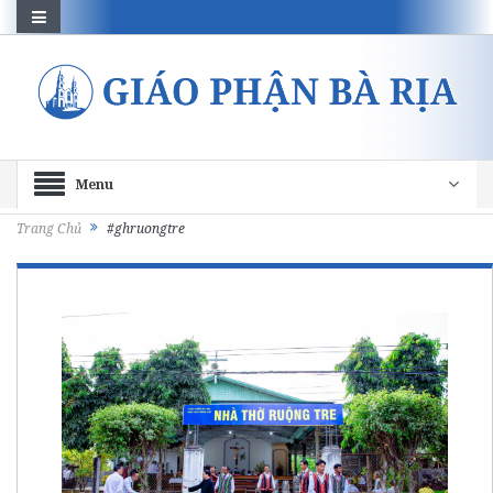
Menu
Trang Chủ
#ghruongtre