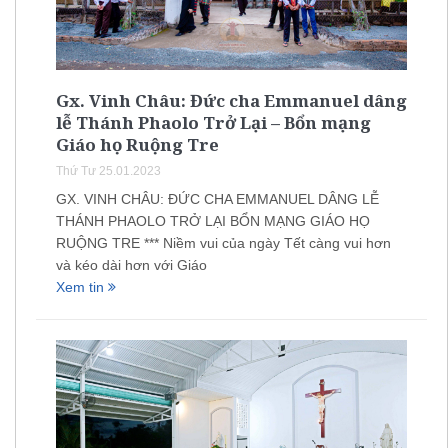
Gx. Vinh Châu: Đức cha Emmanuel dâng
lễ Thánh Phaolo Trở Lại – Bổn mạng
Giáo họ Ruộng Tre
Thứ Tư 25.01.2023
GX. VINH CHÂU: ĐỨC CHA EMMANUEL DÂNG LỄ
THÁNH PHAOLO TRỞ LẠI BỔN MẠNG GIÁO HỌ
RUỘNG TRE *** Niềm vui của ngày Tết càng vui hơn
và kéo dài hơn với Giáo
Xem tin