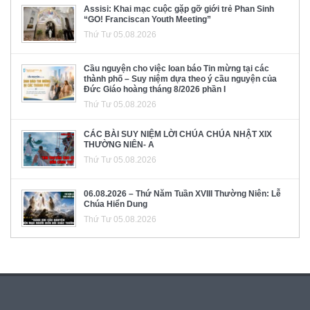
Assisi: Khai mạc cuộc gặp gỡ giới trẻ Phan Sinh
“GO! Franciscan Youth Meeting”
Thứ Tư 05.08.2026
Cầu nguyện cho việc loan báo Tin mừng tại các
thành phố – Suy niệm dựa theo ý cầu nguyện của
Đức Giáo hoàng tháng 8/2026 phần I
Thứ Tư 05.08.2026
CÁC BÀI SUY NIỆM LỜI CHÚA CHÚA NHẬT XIX
THƯỜNG NIÊN- A
Thứ Tư 05.08.2026
06.08.2026 – Thứ Năm Tuần XVIII Thường Niên: Lễ
Chúa Hiển Dung
Thứ Tư 05.08.2026