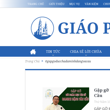
TRANG CHỦ
GIỚI THIỆU
MỤC VỤ
VĂN KIỆN
CHU
TIN TỨC
CHIA SẺ LỜI CHÚA
Trang Chủ
#gapgoducchadaminhdangvacau
Gặp gỡ
Cầu
Thứ Năm 10
GẶP GỠ 