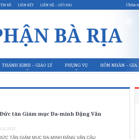
Chúa n
YÊN ĐỀ
LIÊN KẾT
LIÊN HỆ – GỬI BÀI
THÁNH KINH – GIÁO LÝ
PHỤNG VỤ
HÔN NHÂN – GIA
 Đức tân Giám mục Đa-minh Đặng Văn
.11.2022
ĐỨC TÂN GIÁM MỤC ĐA-MINH ĐẶNG VĂN CẦU