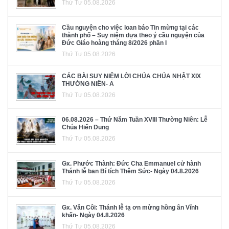
Thứ Tư 05.08.2026
Cầu nguyện cho việc loan báo Tin mừng tại các
thành phố – Suy niệm dựa theo ý cầu nguyện của
Đức Giáo hoàng tháng 8/2026 phần I
Thứ Tư 05.08.2026
CÁC BÀI SUY NIỆM LỜI CHÚA CHÚA NHẬT XIX
THƯỜNG NIÊN- A
Thứ Tư 05.08.2026
06.08.2026 – Thứ Năm Tuần XVIII Thường Niên: Lễ
Chúa Hiển Dung
Thứ Tư 05.08.2026
Gx. Phước Thành: Đức Cha Emmanuel cử hành
Thánh lễ ban Bí tích Thêm Sức- Ngày 04.8.2026
Thứ Tư 05.08.2026
Gx. Văn Côi: Thánh lễ tạ ơn mừng hồng ân Vĩnh
khấn- Ngày 04.8.2026
Thứ Tư 05.08.2026