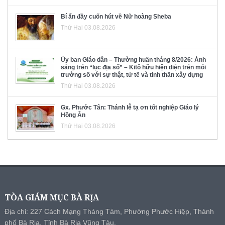
Bí ẩn đầy cuốn hút về Nữ hoàng Sheba
Thứ Hai 03.08.2026
Ủy ban Giáo dân – Thường huấn tháng 8/2026: Ánh
sáng trên “lục địa số” – Kitô hữu hiện diện trên môi
trường số với sự thật, tử tế và tinh thần xây dựng
Thứ Hai 03.08.2026
Gx. Phước Tân: Thánh lễ tạ ơn tốt nghiệp Giáo lý
Hồng Ân
Thứ Hai 03.08.2026
TÒA GIÁM MỤC BÀ RỊA
Địa chỉ: 227 Cách Mạng Tháng Tám, Phường Phước Hiệp, Thành
phố Bà Rịa, Tỉnh Bà Rịa Vũng Tàu.