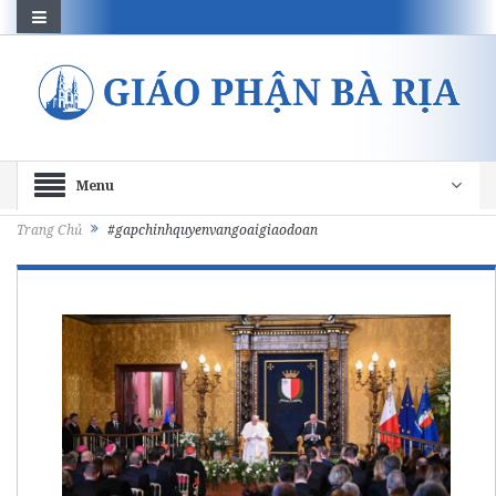
Menu
Trang Chủ
#gapchinhquyenvangoaigiaodoan