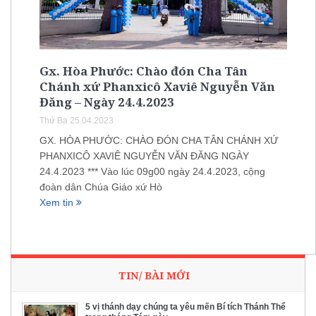
Gx. Hòa Phước: Chào đón Cha Tân
Chánh xứ Phanxicô Xaviê Nguyễn Văn
Đăng – Ngày 24.4.2023
Thứ Ba 25.04.2023
GX. HÒA PHƯỚC: CHÀO ĐÓN CHA TÂN CHÁNH XỨ
PHANXICÔ XAVIÊ NGUYỄN VĂN ĐĂNG NGÀY
24.4.2023 *** Vào lúc 09g00 ngày 24.4.2023, cộng
đoàn dân Chúa Giáo xứ Hò
Xem tin
TIN/ BÀI MỚI
5 vị thánh dạy chúng ta yêu mến Bí tích Thánh Thể