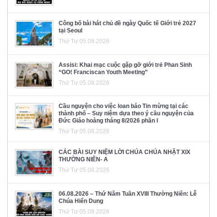
Công bố bài hát chủ đề ngày Quốc tế Giới trẻ 2027
tại Seoul
Thứ Tư 05.08.2026
Assisi: Khai mạc cuộc gặp gỡ giới trẻ Phan Sinh
“GO! Franciscan Youth Meeting”
Thứ Tư 05.08.2026
Cầu nguyện cho việc loan báo Tin mừng tại các
thành phố – Suy niệm dựa theo ý cầu nguyện của
Đức Giáo hoàng tháng 8/2026 phần I
Thứ Tư 05.08.2026
CÁC BÀI SUY NIỆM LỜI CHÚA CHÚA NHẬT XIX
THƯỜNG NIÊN- A
Thứ Tư 05.08.2026
06.08.2026 – Thứ Năm Tuần XVIII Thường Niên: Lễ
Chúa Hiển Dung
Thứ Tư 05.08.2026