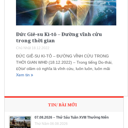
Đức Giê-su Ki-tô – Đường vĩnh cửu
trong thời gian
Chủ Nhật 18.12.2022
ĐỨC GIÊ-SU KI-TÔ – ĐƯỜNG VĨNH CỬU TRONG
THỜI GIAN WHĐ (18.12.2022) – Trong tiếng Do-thái,
עוֹלָם/ olâm có nghĩa là vĩnh cửu, luôn luôn, luôn mãi
Xem tin
TIN/ BÀI MỚI
07.08.2026 – Thứ Sáu Tuần XVIII Thường Niên
Thứ Năm 06.08.2026