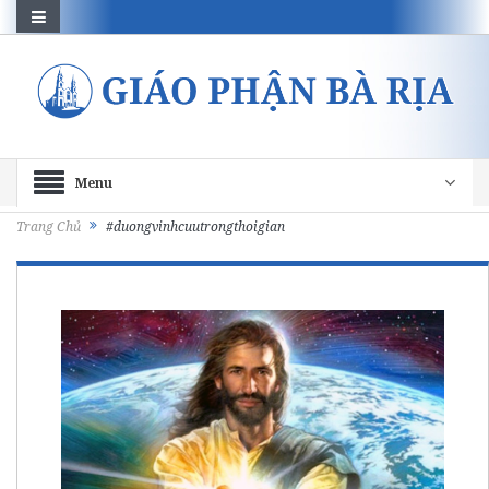
Menu
Trang Chủ
#duongvinhcuutrongthoigian