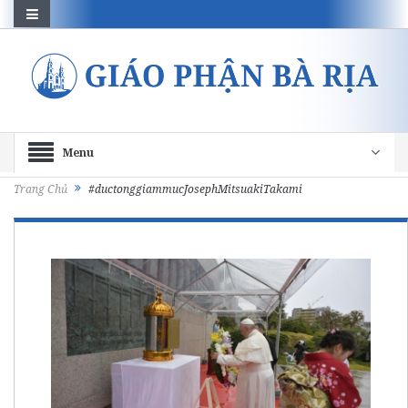
Menu
Trang Chủ
#ductonggiammucJosephMitsuakiTakami