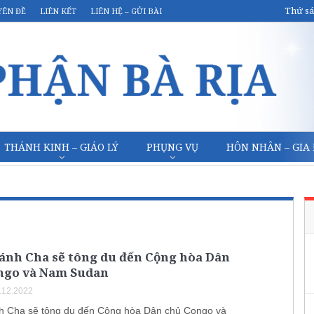
Thứ sá
YÊN ĐỀ
LIÊN KẾT
LIÊN HỆ – GỬI BÀI
THÁNH KINH – GIÁO LÝ
PHỤNG VỤ
HÔN NHÂN – GIA
ánh Cha sẽ tông du đến Cộng hòa Dân
ngo và Nam Sudan
.12.2022
 Cha sẽ tông du đến Cộng hòa Dân chủ Congo và