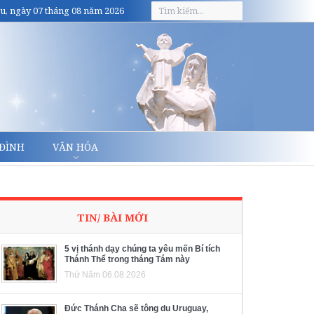
u, ngày 07 tháng 08 năm 2026
 ĐÌNH
VĂN HÓA
TIN/ BÀI MỚI
5 vị thánh dạy chúng ta yêu mến Bí tích
Thánh Thể trong tháng Tám này
Thứ Năm 06.08.2026
Đức Thánh Cha sẽ tông du Uruguay,