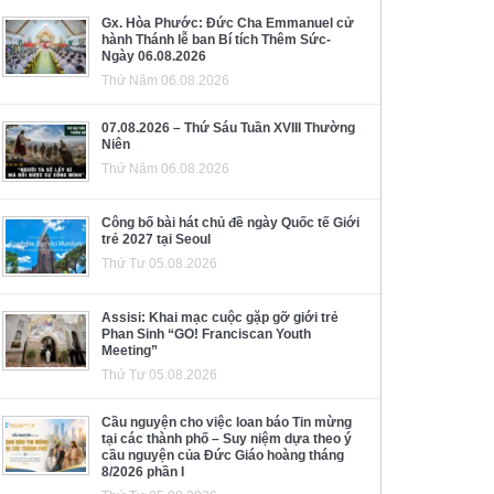
Gx. Hòa Phước: Đức Cha Emmanuel cử
hành Thánh lễ ban Bí tích Thêm Sức-
Ngày 06.08.2026
Thứ Năm 06.08.2026
07.08.2026 – Thứ Sáu Tuần XVIII Thường
Niên
Thứ Năm 06.08.2026
Công bố bài hát chủ đề ngày Quốc tế Giới
trẻ 2027 tại Seoul
Thứ Tư 05.08.2026
Assisi: Khai mạc cuộc gặp gỡ giới trẻ
Phan Sinh “GO! Franciscan Youth
Meeting”
Thứ Tư 05.08.2026
Cầu nguyện cho việc loan báo Tin mừng
tại các thành phố – Suy niệm dựa theo ý
cầu nguyện của Đức Giáo hoàng tháng
8/2026 phần I