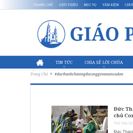
TRANG CHỦ
GIỚI THIỆU
MỤC VỤ
VĂN KIỆN
CHU
TIN TỨC
CHIA SẺ LỜI CHÚA
Trang Chủ
#ducthanhchatongduconggovanamsudan
Đức Th
chủ Co
Thứ Sáu 02
Đức Thánh