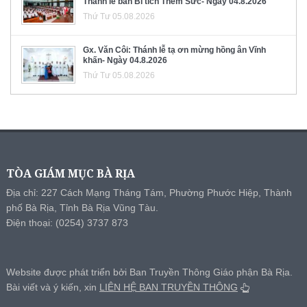
Thánh lễ ban Bí tích Thêm Sức- Ngày 04.8.2026
Thứ Tư 05.08.2026
Gx. Văn Côi: Thánh lễ tạ ơn mừng hồng ân Vĩnh
khấn- Ngày 04.8.2026
Thứ Tư 05.08.2026
TÒA GIÁM MỤC BÀ RỊA
Địa chỉ: 227 Cách Mạng Tháng Tám, Phường Phước Hiệp, Thành
phố Bà Rịa, Tỉnh Bà Rịa Vũng Tàu.
Điện thoại: (0254) 3737 873
Website được phát triển bởi Ban Truyền Thông Giáo phận Bà Rịa.
Bài viết và ý kiến, xin
LIÊN HỆ BAN TRUYỀN THÔNG