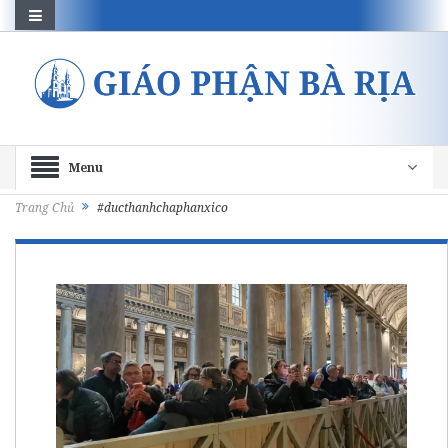
Menu
Trang Chủ
#ducthanhchaphanxico