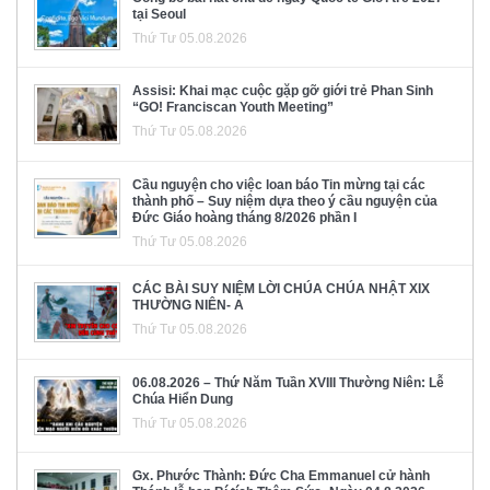
tại Seoul
Thứ Tư 05.08.2026
Assisi: Khai mạc cuộc gặp gỡ giới trẻ Phan Sinh
“GO! Franciscan Youth Meeting”
Thứ Tư 05.08.2026
Cầu nguyện cho việc loan báo Tin mừng tại các
thành phố – Suy niệm dựa theo ý cầu nguyện của
Đức Giáo hoàng tháng 8/2026 phần I
Thứ Tư 05.08.2026
CÁC BÀI SUY NIỆM LỜI CHÚA CHÚA NHẬT XIX
THƯỜNG NIÊN- A
Thứ Tư 05.08.2026
06.08.2026 – Thứ Năm Tuần XVIII Thường Niên: Lễ
Chúa Hiển Dung
Thứ Tư 05.08.2026
Gx. Phước Thành: Đức Cha Emmanuel cử hành