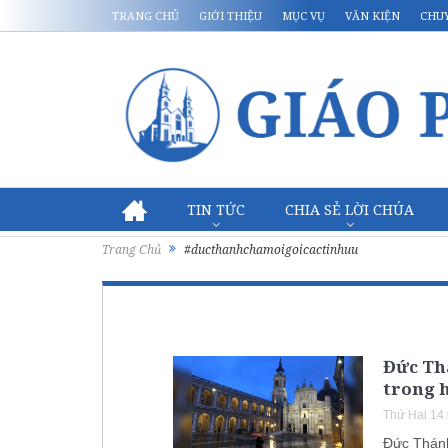
TRANG CHỦ
GIỚI THIỆU
MỤC VỤ
VĂN KIỆN
CHU
TIN TỨC
CHIA SẺ LỜI CHÚA
Trang Chủ
#ducthanhchamoigoicactinhuu
Đức Thá
trong 
Thứ Hai 14
Đức Thánh