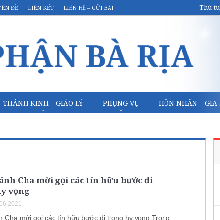
Thứ tư
YÊN ĐỀ
LIÊN KẾT
LIÊN HỆ – GỬI BÀI
THÁNH KINH – GIÁO LÝ
PHỤNG VỤ
HÔN NHÂN – GIA
nh Cha mời gọi các tín hữu bước đi
hy vọng
.06.2021
 Cha mời gọi các tín hữu bước đi trong hy vọng Trong