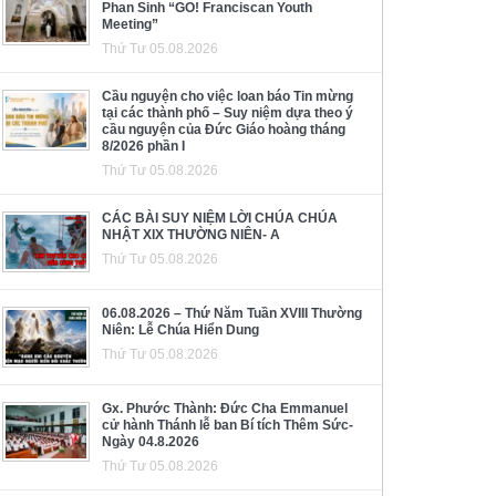
Phan Sinh “GO! Franciscan Youth
Meeting”
Thứ Tư 05.08.2026
Cầu nguyện cho việc loan báo Tin mừng
tại các thành phố – Suy niệm dựa theo ý
cầu nguyện của Đức Giáo hoàng tháng
8/2026 phần I
Thứ Tư 05.08.2026
CÁC BÀI SUY NIỆM LỜI CHÚA CHÚA
NHẬT XIX THƯỜNG NIÊN- A
Thứ Tư 05.08.2026
06.08.2026 – Thứ Năm Tuần XVIII Thường
Niên: Lễ Chúa Hiển Dung
Thứ Tư 05.08.2026
Gx. Phước Thành: Đức Cha Emmanuel
cử hành Thánh lễ ban Bí tích Thêm Sức-
Ngày 04.8.2026
Thứ Tư 05.08.2026