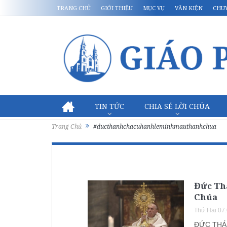
TRANG CHỦ
GIỚI THIỆU
MỤC VỤ
VĂN KIỆN
CHU
TIN TỨC
CHIA SẺ LỜI CHÚA
Trang Chủ
#ducthanhchacuhanhleminhmauthanhchua
Đức Th
Chúa
Thứ Hai 07
ĐỨC THÁ