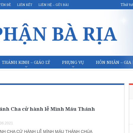
Thứ tư
YÊN ĐỀ
LIÊN KẾT
LIÊN HỆ – GỬI BÀI
THÁNH KINH – GIÁO LÝ
PHỤNG VỤ
HÔN NHÂN – GIA
ánh Cha cử hành lễ Mình Máu Thánh
.06.2021
NH CHA CỬ HÀNH LỄ MÌNH MÁU THÁNH CHÚA