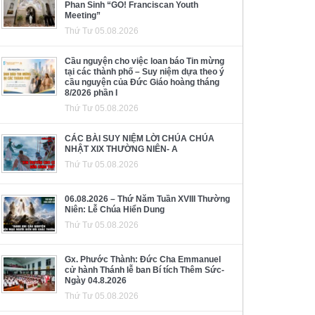
Phan Sinh “GO! Franciscan Youth
Meeting”
Thứ Tư 05.08.2026
Cầu nguyện cho việc loan báo Tin mừng
tại các thành phố – Suy niệm dựa theo ý
cầu nguyện của Đức Giáo hoàng tháng
8/2026 phần I
Thứ Tư 05.08.2026
CÁC BÀI SUY NIỆM LỜI CHÚA CHÚA
NHẬT XIX THƯỜNG NIÊN- A
Thứ Tư 05.08.2026
06.08.2026 – Thứ Năm Tuần XVIII Thường
Niên: Lễ Chúa Hiển Dung
Thứ Tư 05.08.2026
Gx. Phước Thành: Đức Cha Emmanuel
cử hành Thánh lễ ban Bí tích Thêm Sức-
Ngày 04.8.2026
Thứ Tư 05.08.2026