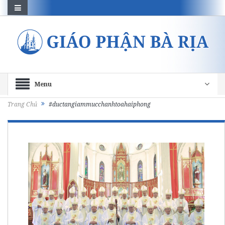
Menu
Trang Chủ
#ductangiammucchanhtoahaiphong