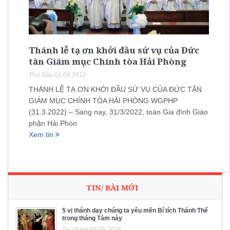
Thánh lễ tạ ơn khởi đầu sứ vụ của Đức
tân Giám mục Chính tòa Hải Phòng
Thứ Sáu 01.04.2022
THÁNH LỄ TẠ ƠN KHỞI ĐẦU SỨ VỤ CỦA ĐỨC TÂN
GIÁM MỤC CHÍNH TÒA HẢI PHÒNG WGPHP
(31.3.2022) – Sáng nay, 31/3/2022, toàn Gia đình Giáo
phận Hải Phòn
Xem tin
TIN/ BÀI MỚI
5 vị thánh dạy chúng ta yêu mến Bí tích Thánh Thể
trong tháng Tám này
Thứ Năm 06.08.2026