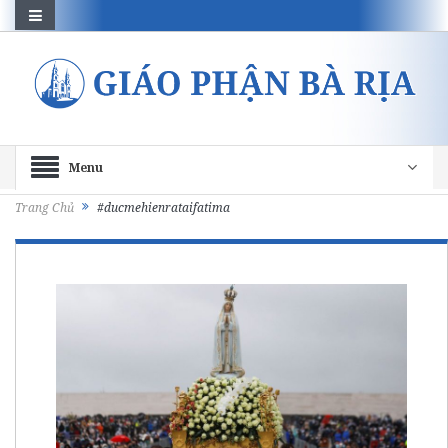
Menu
Trang Chủ
#ducmehienrataifatima