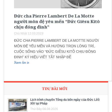
Đức cha Pierre Lambert De La Motte
người môn đệ yêu mến “Đức Giêsu Kitô
chịu đóng đinh”
Chủ Nhật 12.03.2023
ĐỨC CHA PIERRE LAMBERT DE LA MOTTE NGƯỜI
MÔN ĐỆ YÊU MẾN VÀ HƯỚNG TRỌN LÒNG TRÍ,
CUỘC SỐNG VÀO “ĐỨC GIÊSU KITÔ CHỊU ĐÓNG
ĐINH” KÝ HIỆU VIẾT TẮT NHẬP ĐỀ
Xem tin
TIN/ BÀI MỚI
Lịch trình chuyến Tông du bốn ngày của Đức Lêô
XIV tại Pháp
Thứ Bảy 08.08.2026