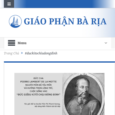
Menu
Trang Chủ
#duckitochiudongdinh