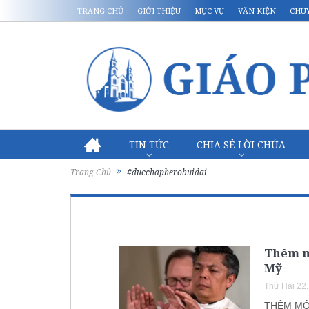
TRANG CHỦ
GIỚI THIỆU
MỤC VỤ
VĂN KIỆN
CHU
TIN TỨC
CHIA SẺ LỜI CHÚA
Trang Chủ
#ducchapherobuidai
Thêm mộ
Mỹ
Thứ Hai 22
THÊM MỘT