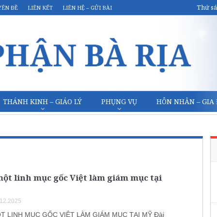
Thứ sá
YÊN ĐỀ
LIÊN KẾT
LIÊN HỆ – GỬI BÀI
THÁNH KINH – GIÁO LÝ
PHỤNG VỤ
HÔN NHÂN – GIA
t linh mục gốc Việt làm giám mục tại
.12.2025
 LINH MỤC GỐC VIỆT LÀM GIÁM MỤC TẠI MỸ Đài