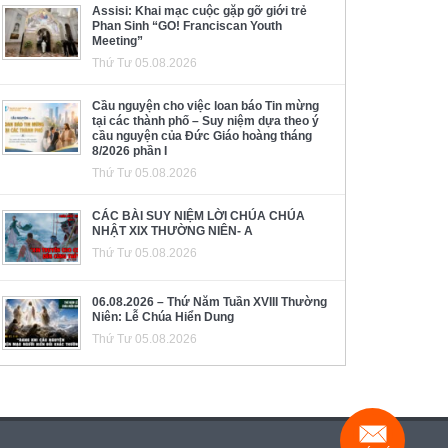
Assisi: Khai mạc cuộc gặp gỡ giới trẻ
Phan Sinh “GO! Franciscan Youth
Meeting”
Thứ Tư 05.08.2026
Cầu nguyện cho việc loan báo Tin mừng
tại các thành phố – Suy niệm dựa theo ý
cầu nguyện của Đức Giáo hoàng tháng
8/2026 phần I
Thứ Tư 05.08.2026
CÁC BÀI SUY NIỆM LỜI CHÚA CHÚA
NHẬT XIX THƯỜNG NIÊN- A
Thứ Tư 05.08.2026
06.08.2026 – Thứ Năm Tuần XVIII Thường
Niên: Lễ Chúa Hiển Dung
Thứ Tư 05.08.2026