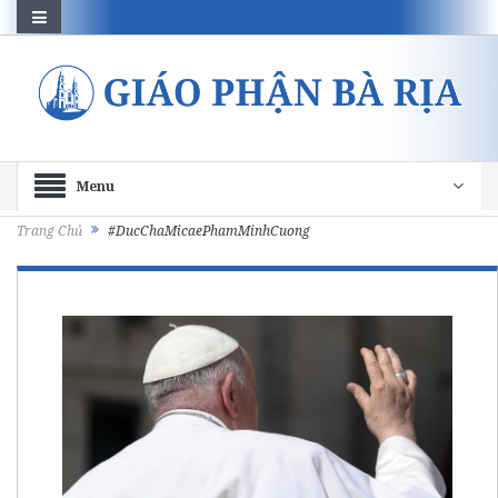
Menu
Trang Chủ
#DucChaMicaePhamMinhCuong