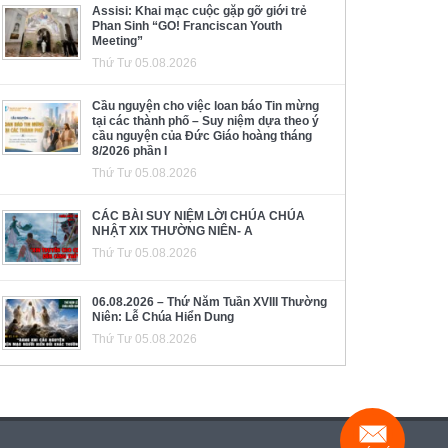
Assisi: Khai mạc cuộc gặp gỡ giới trẻ
Phan Sinh “GO! Franciscan Youth
Meeting”
Thứ Tư 05.08.2026
Cầu nguyện cho việc loan báo Tin mừng
tại các thành phố – Suy niệm dựa theo ý
cầu nguyện của Đức Giáo hoàng tháng
8/2026 phần I
Thứ Tư 05.08.2026
CÁC BÀI SUY NIỆM LỜI CHÚA CHÚA
NHẬT XIX THƯỜNG NIÊN- A
Thứ Tư 05.08.2026
06.08.2026 – Thứ Năm Tuần XVIII Thường
Niên: Lễ Chúa Hiển Dung
Thứ Tư 05.08.2026