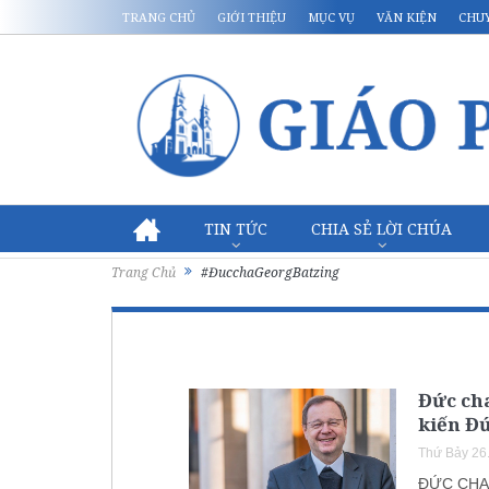
TRANG CHỦ
GIỚI THIỆU
MỤC VỤ
VĂN KIỆN
CHU
TIN TỨC
CHIA SẺ LỜI CHÚA
Trang Chủ
#ĐucchaGeorgBatzing
Đức ch
kiến Đ
Thứ Bảy 26
ĐỨC CHA