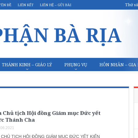
Thứ sá
YÊN ĐỀ
LIÊN KẾT
LIÊN HỆ – GỬI BÀI
THÁNH KINH – GIÁO LÝ
PHỤNG VỤ
HÔN NHÂN – GIA
a Chủ tịch Hội đồng Giám mục Đức yết
ức Thánh Cha
.06.2021
 CHỦ TỊCH HỘI ĐỒNG GIÁM MỤC ĐỨC YẾT KIẾN