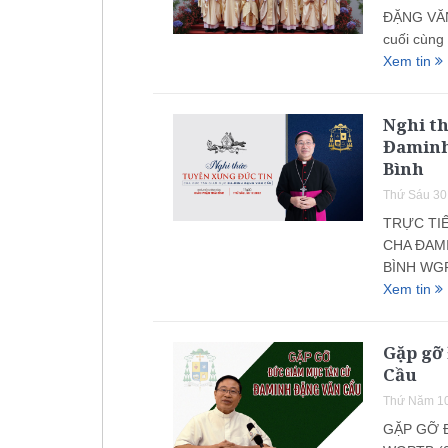
ĐẶNG VĂN
cuối cùng
Xem tin
Nghi th
Đaminh
Bình
Thứ Sáu 30
TRỰC TI
CHA ĐAMI
BÌNH WGPT
Xem tin
Gặp gỡ
Cầu
Thứ Năm 10
GẶP GỠ 