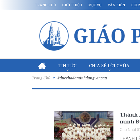
TRANG CHỦ
GIỚI THIỆU
MỤC VỤ
VĂN KIỆN
CHU
TIN TỨC
CHIA SẺ LỜI CHÚA
Trang Chủ
#ducchadaminhdangvancau
Thánh 
minh Đ
Chủ Nhật 0
THÁNH L