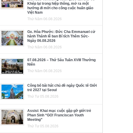
Khép lại trong hiệp thông, mở ra một
hướng đi mới cho công cuộc huấn giáo
Việt Nam
Thứ Năm 06.08.2026
Gx. Hòa Phước: Đức Cha Emmanuel cử
hành Thánh lễ ban Bí tích Thêm Sức-
Ngày 06.08.2026
Thứ Năm 06.08.2026
07.08.2026 – Thứ Sáu Tuần XVIII Thường
Niên
Thứ Năm 06.08.2026
Công bố bài hát chủ đề ngày Quốc tế Giới
trẻ 2027 tại Seoul
Thứ Tư 05.08.2026
Assisi: Khai mạc cuộc gặp gỡ giới trẻ
Phan Sinh “GO! Franciscan Youth
Meeting”
Thứ Tư 05.08.2026