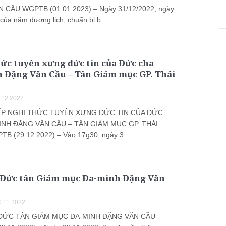
 CẦU WGPTB (01.01.2023) – Ngày 31/12/2022, ngày
 của năm dương lịch, chuẩn bị b
ức tuyên xưng đức tin của Đức cha
 Đặng Văn Cầu – Tân Giám mục GP. Thái
.12.2022
ẾP NGHI THỨC TUYÊN XƯNG ĐỨC TIN CỦA ĐỨC
NH ĐẶNG VĂN CẦU – TÂN GIÁM MỤC GP. THÁI
B (29.12.2022) – Vào 17g30, ngày 3
 Đức tân Giám mục Đa-minh Đặng Văn
.11.2022
ĐỨC TÂN GIÁM MỤC ĐA-MINH ĐẶNG VĂN CẦU