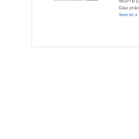
WGPTB (08
Giáo phận
Xem tin