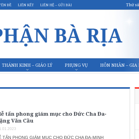
Thứ sá
YÊN ĐỀ
LIÊN KẾT
LIÊN HỆ – GỬI BÀI
THÁNH KINH – GIÁO LÝ
PHỤNG VỤ
HÔN NHÂN – GIA
lễ tấn phong giám mục cho Đức Cha Đa-
ặng Văn Cầu
1.01.2023
Ễ TẤN PHONG GIÁM MỤC CHO ĐỨC CHA ĐA-MINH