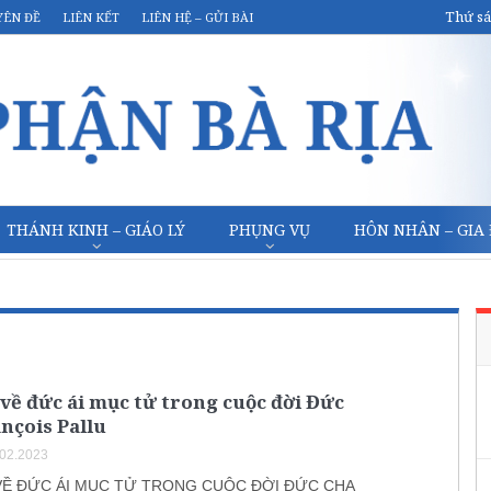
Thứ sá
YÊN ĐỀ
LIÊN KẾT
LIÊN HỆ – GỬI BÀI
THÁNH KINH – GIÁO LÝ
PHỤNG VỤ
HÔN NHÂN – GIA
 về đức ái mục tử trong cuộc đời Đức
nçois Pallu
.02.2023
 VỀ ĐỨC ÁI MỤC TỬ TRONG CUỘC ĐỜI ĐỨC CHA