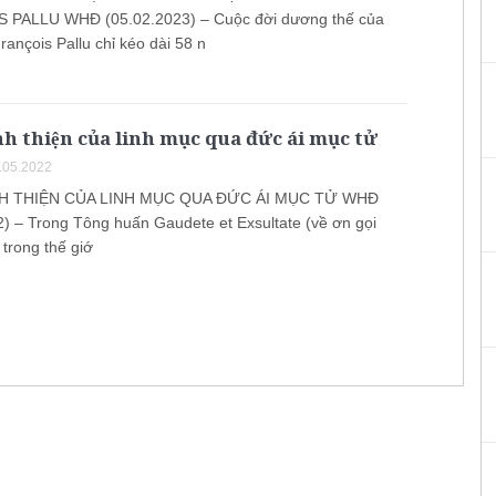
 PALLU WHĐ (05.02.2023) – Cuộc đời dương thế của
ançois Pallu chỉ kéo dài 58 n
nh thiện của linh mục qua đức ái mục tử
.05.2022
H THIỆN CỦA LINH MỤC QUA ĐỨC ÁI MỤC TỬ WHĐ
2) – Trong Tông huấn Gaudete et Exsultate (về ơn gọi
trong thế giớ