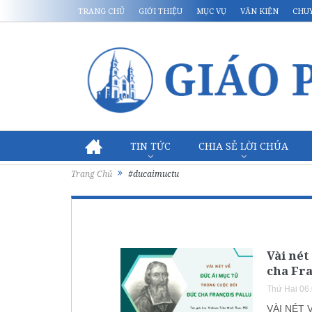
TRANG CHỦ
GIỚI THIỆU
MỤC VỤ
VĂN KIỆN
CHU
TIN TỨC
CHIA SẺ LỜI CHÚA
Trang Chủ
#ducaimuctu
Vài nét
cha Fra
Thứ Hai 06
VÀI NÉT