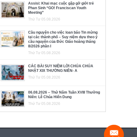
Assisi: Khai mạc cuộc gặp gỡ giới trẻ
Phan Sinh “GO! Franciscan Youth
Meeting”
Thứ Tư 05.08.2026
Cầu nguyện cho việc loan báo Tin mừng
tại các thành phố – Suy niệm dựa theo ý
cầu nguyện của Đức Giáo hoàng tháng
8/2026 phần I
Thứ Tư 05.08.2026
CÁC BÀI SUY NIỆM LỜI CHÚA CHÚA
NHẬT XIX THƯỜNG NIÊN- A
Thứ Tư 05.08.2026
06.08.2026 – Thứ Năm Tuần XVIII Thường
Niên: Lễ Chúa Hiển Dung
Thứ Tư 05.08.2026