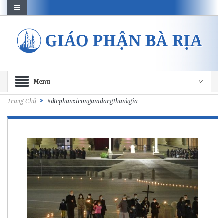
Menu
Trang Chủ
#dtcphanxicongamdangthanhgia