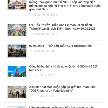
mừng Toàn quốc lần thứ VII – Khép lại trong hiệp
thông, mở ra một hướng đi mới cho công cuộc huấn
giáo Việt Nam
Thứ Năm 06.08.2026
Gx. Hòa Phước: Đức Cha Emmanuel cử hành
Thánh lễ ban Bí tích Thêm Sức- Ngày 06.08.2026
Thứ Năm 06.08.2026
07.08.2026 – Thứ Sáu Tuần XVIII Thường Niên
Thứ Năm 06.08.2026
Công bố bài hát chủ đề ngày Quốc tế Giới trẻ 2027
tại Seoul
Thứ Tư 05.08.2026
Assisi: Khai mạc cuộc gặp gỡ giới trẻ Phan Sinh
“GO! Franciscan Youth Meeting”
Thứ Tư 05.08.2026
Cầu nguyện cho việc loan báo Tin mừng tại các