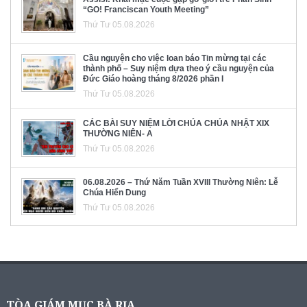
“GO! Franciscan Youth Meeting”
Thứ Tư 05.08.2026
Cầu nguyện cho việc loan báo Tin mừng tại các
thành phố – Suy niệm dựa theo ý cầu nguyện của
Đức Giáo hoàng tháng 8/2026 phần I
Thứ Tư 05.08.2026
CÁC BÀI SUY NIỆM LỜI CHÚA CHÚA NHẬT XIX
THƯỜNG NIÊN- A
Thứ Tư 05.08.2026
06.08.2026 – Thứ Năm Tuần XVIII Thường Niên: Lễ
Chúa Hiển Dung
Thứ Tư 05.08.2026
TÒA GIÁM MỤC BÀ RỊA