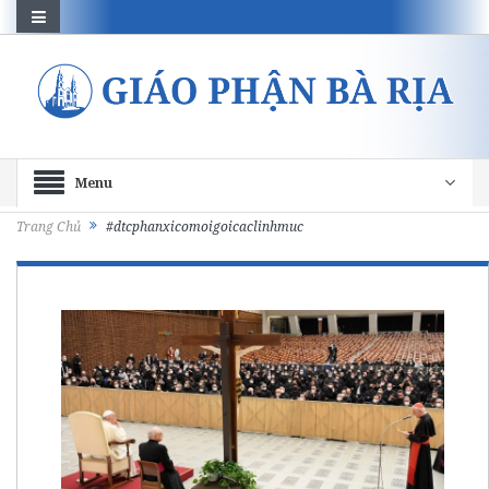
Menu
Trang Chủ
#dtcphanxicomoigoicaclinhmuc