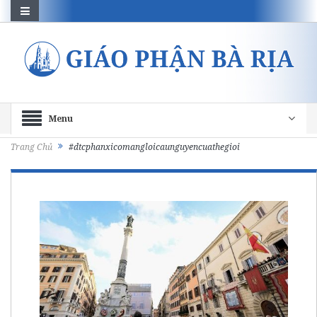
Menu
Trang Chủ
#dtcphanxicomangloicaunguyencuathegioi