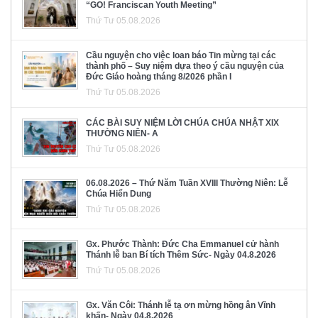
“GO! Franciscan Youth Meeting”
Thứ Tư 05.08.2026
Cầu nguyện cho việc loan báo Tin mừng tại các
thành phố – Suy niệm dựa theo ý cầu nguyện của
Đức Giáo hoàng tháng 8/2026 phần I
Thứ Tư 05.08.2026
CÁC BÀI SUY NIỆM LỜI CHÚA CHÚA NHẬT XIX
THƯỜNG NIÊN- A
Thứ Tư 05.08.2026
06.08.2026 – Thứ Năm Tuần XVIII Thường Niên: Lễ
Chúa Hiển Dung
Thứ Tư 05.08.2026
Gx. Phước Thành: Đức Cha Emmanuel cử hành
Thánh lễ ban Bí tích Thêm Sức- Ngày 04.8.2026
Thứ Tư 05.08.2026
Gx. Văn Côi: Thánh lễ tạ ơn mừng hồng ân Vĩnh
khấn- Ngày 04.8.2026