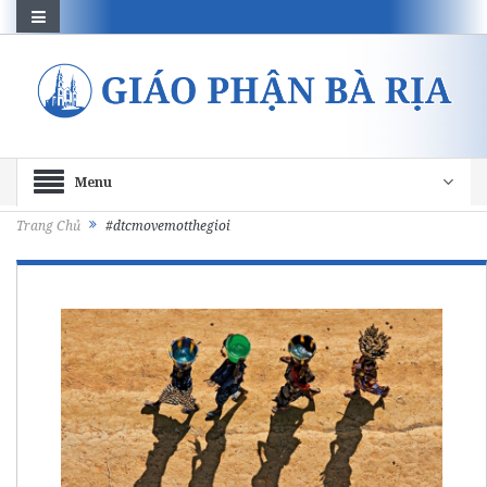
Menu
Trang Chủ
#dtcmovemotthegioi