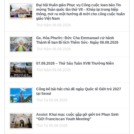
Đại hội Huấn giáo Phục vụ Công cuộc loan báo Tin
mừng Toàn quốc lần thứ VII – Khép lại trong hiệp
thông, mở ra một hướng đi mới cho công cuộc huấn
giáo Việt Nam
Thứ Năm 06.08.2026
Gx. Hòa Phước: Đức Cha Emmanuel cử hành
Thánh lễ ban Bí tích Thêm Sức- Ngày 06.08.2026
Thứ Năm 06.08.2026
07.08.2026 – Thứ Sáu Tuần XVIII Thường Niên
Thứ Năm 06.08.2026
Công bố bài hát chủ đề ngày Quốc tế Giới trẻ 2027
tại Seoul
Thứ Tư 05.08.2026
Assisi: Khai mạc cuộc gặp gỡ giới trẻ Phan Sinh
“GO! Franciscan Youth Meeting”
Thứ Tư 05.08.2026