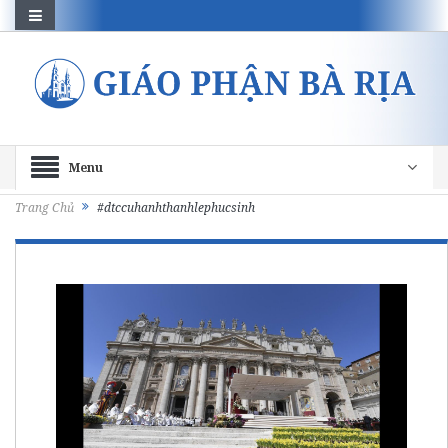
Menu
Trang Chủ
#dtccuhanhthanhlephucsinh