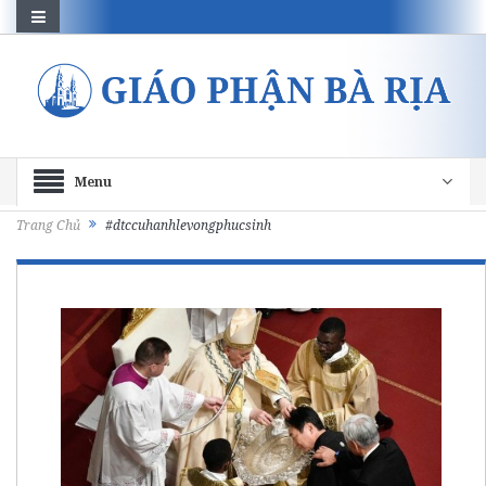
Menu
Trang Chủ
#dtccuhanhlevongphucsinh