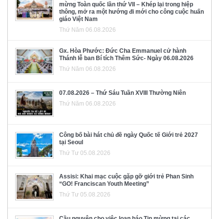
mừng Toàn quốc lần thứ VII – Khép lại trong hiệp
thông, mở ra một hướng đi mới cho công cuộc huấn
giáo Việt Nam
Thứ Năm 06.08.2026
Gx. Hòa Phước: Đức Cha Emmanuel cử hành
Thánh lễ ban Bí tích Thêm Sức- Ngày 06.08.2026
Thứ Năm 06.08.2026
07.08.2026 – Thứ Sáu Tuần XVIII Thường Niên
Thứ Năm 06.08.2026
Công bố bài hát chủ đề ngày Quốc tế Giới trẻ 2027
tại Seoul
Thứ Tư 05.08.2026
Assisi: Khai mạc cuộc gặp gỡ giới trẻ Phan Sinh
“GO! Franciscan Youth Meeting”
Thứ Tư 05.08.2026
Cầu nguyện cho việc loan báo Tin mừng tại các