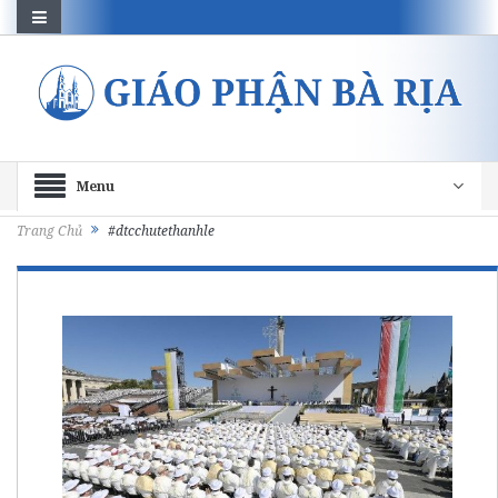
Menu
Trang Chủ
#dtcchutethanhle