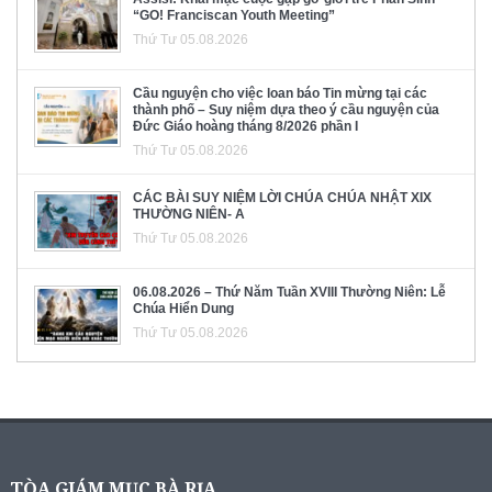
“GO! Franciscan Youth Meeting”
Thứ Tư 05.08.2026
Cầu nguyện cho việc loan báo Tin mừng tại các
thành phố – Suy niệm dựa theo ý cầu nguyện của
Đức Giáo hoàng tháng 8/2026 phần I
Thứ Tư 05.08.2026
CÁC BÀI SUY NIỆM LỜI CHÚA CHÚA NHẬT XIX
THƯỜNG NIÊN- A
Thứ Tư 05.08.2026
06.08.2026 – Thứ Năm Tuần XVIII Thường Niên: Lễ
Chúa Hiển Dung
Thứ Tư 05.08.2026
TÒA GIÁM MỤC BÀ RỊA