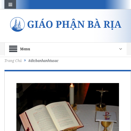
Menu
Trang Chủ
#dtcbanhanhtusac