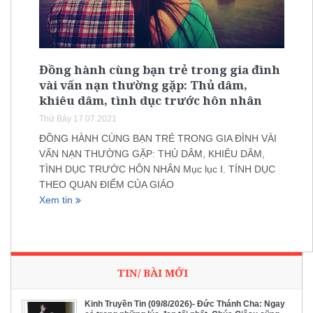
Đồng hành cùng bạn trẻ trong gia đình
vài vấn nạn thường gặp: Thủ dâm,
khiêu dâm, tình dục trước hôn nhân
Thứ Bảy 17.07.2021
ĐỒNG HÀNH CÙNG BẠN TRẺ TRONG GIA ĐÌNH VÀI
VẤN NẠN THƯỜNG GẶP: THỦ DÂM, KHIÊU DÂM,
TÌNH DỤC TRƯỚC HÔN NHÂN Mục lục I. TÍNH DỤC
THEO QUAN ĐIỂM CỦA GIÁO
Xem tin
TIN/ BÀI MỚI
Kinh Truyền Tin (09/8/2026)- Đức Thánh Cha: Ngay