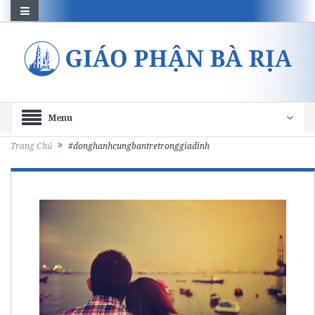
Menu
Trang Chủ
#donghanhcungbantretronggiadinh