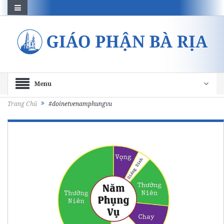
Menu
Trang Chủ
#doinetvenamphungvu