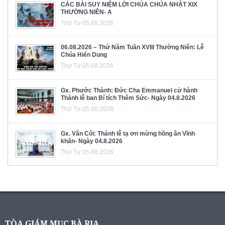
CÁC BÀI SUY NIỆM LỜI CHÚA CHÚA NHẬT XIX
THƯỜNG NIÊN- A
Thứ Tư 05.08.2026
06.08.2026 – Thứ Năm Tuần XVIII Thường Niên: Lễ
Chúa Hiển Dung
Thứ Tư 05.08.2026
Gx. Phước Thành: Đức Cha Emmanuel cử hành
Thánh lễ ban Bí tích Thêm Sức- Ngày 04.8.2026
Thứ Tư 05.08.2026
Gx. Văn Côi: Thánh lễ tạ ơn mừng hồng ân Vĩnh
khấn- Ngày 04.8.2026
Thứ Tư 05.08.2026
TÒA GIÁM MỤC BÀ RỊA