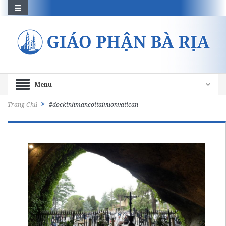
Menu
Trang Chủ
#dockinhmancoitaivuonvatican