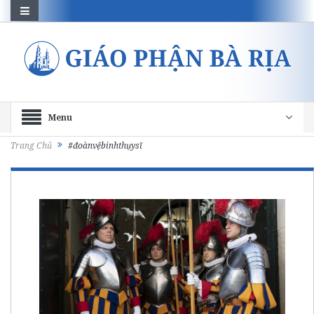
Menu
Trang Chủ
#đoànvệbinhthụysĩ