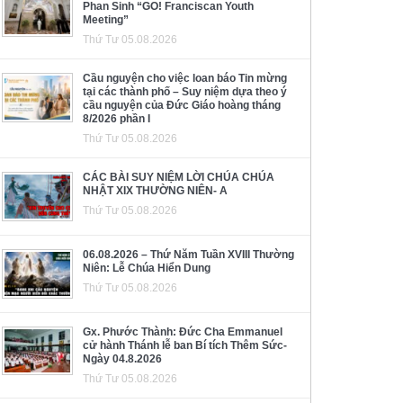
Phan Sinh “GO! Franciscan Youth
Meeting”
Thứ Tư 05.08.2026
Cầu nguyện cho việc loan báo Tin mừng
tại các thành phố – Suy niệm dựa theo ý
cầu nguyện của Đức Giáo hoàng tháng
8/2026 phần I
Thứ Tư 05.08.2026
CÁC BÀI SUY NIỆM LỜI CHÚA CHÚA
NHẬT XIX THƯỜNG NIÊN- A
Thứ Tư 05.08.2026
06.08.2026 – Thứ Năm Tuần XVIII Thường
Niên: Lễ Chúa Hiển Dung
Thứ Tư 05.08.2026
Gx. Phước Thành: Đức Cha Emmanuel
cử hành Thánh lễ ban Bí tích Thêm Sức-
Ngày 04.8.2026
Thứ Tư 05.08.2026