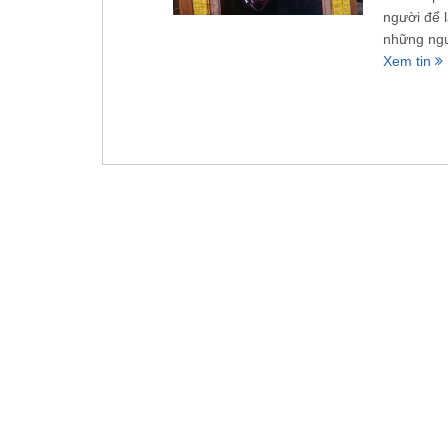
người để l
những ngư
Xem tin