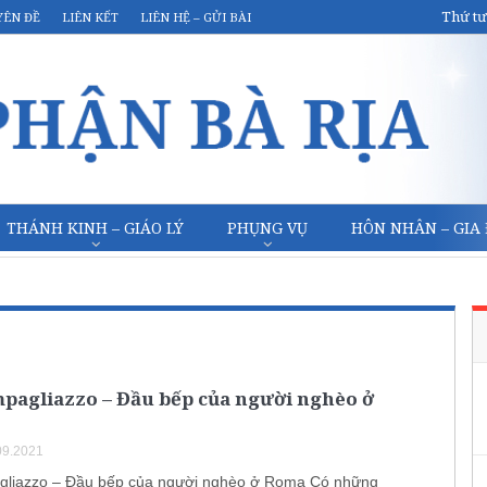
Thứ tư
YÊN ĐỀ
LIÊN KẾT
LIÊN HỆ – GỬI BÀI
THÁNH KINH – GIÁO LÝ
PHỤNG VỤ
HÔN NHÂN – GIA
mpagliazzo – Đầu bếp của người nghèo ở
09.2021
gliazzo – Đầu bếp của người nghèo ở Roma Có những