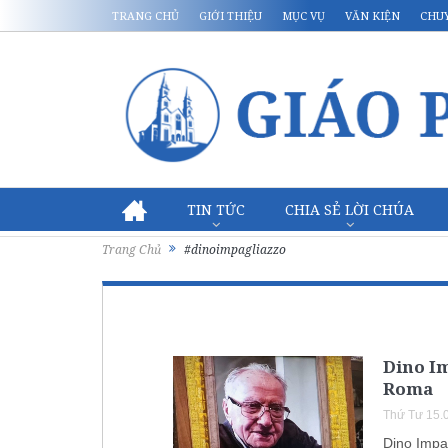
TRANG CHỦ
GIỚI THIỆU
MỤC VỤ
VĂN KIỆN
CHU
TIN TỨC
CHIA SẺ LỜI CHÚA
Trang Chủ
#dinoimpagliazzo
Dino I
Roma
Thứ Tư 15.
Dino Impa