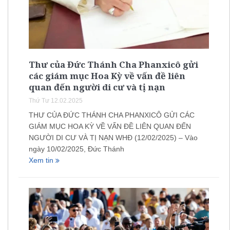
Thư của Đức Thánh Cha Phanxicô gửi
các giám mục Hoa Kỳ về vấn đề liên
quan đến người di cư và tị nạn
Thứ Tư 12.02.2025
THƯ CỦA ĐỨC THÁNH CHA PHANXICÔ GỬI CÁC
GIÁM MỤC HOA KỲ VỀ VẤN ĐỀ LIÊN QUAN ĐẾN
NGƯỜI DI CƯ VÀ TỊ NẠN WHĐ (12/02/2025) – Vào
ngày 10/02/2025, Đức Thánh
Xem tin