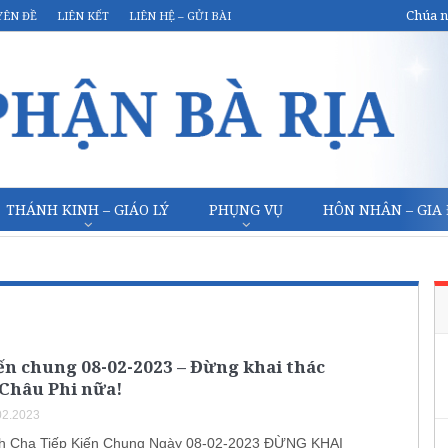
Chúa n
YÊN ĐỀ
LIÊN KẾT
LIÊN HỆ – GỬI BÀI
THÁNH KINH – GIÁO LÝ
PHỤNG VỤ
HÔN NHÂN – GIA
ến chung 08-02-2023 – Đừng khai thác
 Châu Phi nữa!
02.2023
h Cha Tiếp Kiến Chung Ngày 08-02-2023 ĐỪNG KHAI