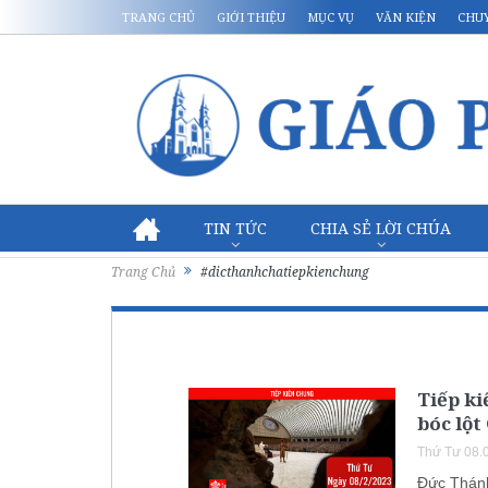
TRANG CHỦ
GIỚI THIỆU
MỤC VỤ
VĂN KIỆN
CHU
TIN TỨC
CHIA SẺ LỜI CHÚA
Trang Chủ
#dicthanhchatiepkienchung
Tiếp ki
bóc lột
Thứ Tư 08.
Đức Thán