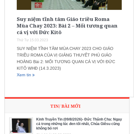
Suy niệm tĩnh tâm Giáo triều Roma
Mùa Chay 2023: Bài 2 – Mối tương quan
cá vị với Đức Kitô
Thứ Tư 15.03.2023
SUY NIỆM TĨNH TÂM MÙA CHAY 2023 CHO GIÁO
TRIỀU ROMA CỦA VỊ GIẢNG THUYẾT PHỦ GIÁO
HOÀNG Bài 2: MỐI TƯƠNG QUAN CÁ VỊ VỚI ĐỨC
KITÔ WHĐ (14.3.2023)
Xem tin
TIN/ BÀI MỚI
Kinh Truyền Tin (09/8/2026)- Đức Thánh Cha: Ngay
cả trong những lúc đen tối nhất, Chúa Giêsu cũng
không bỏ rơi