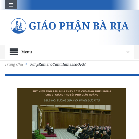
Menu
Trang Chủ
#dhyRanieroCantalamessaOFM