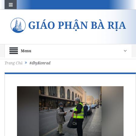
Menu
Trang Chủ
#dhyKonrad