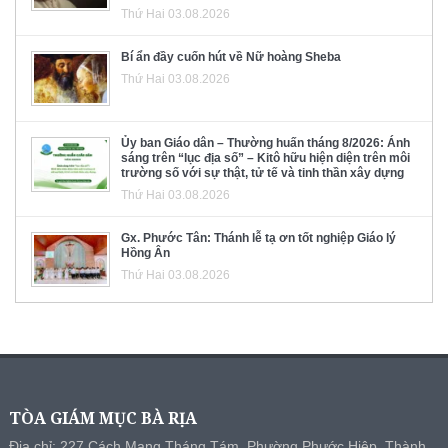
Thứ Hai 03.08.2026
Bí ẩn đầy cuốn hút về Nữ hoàng Sheba
Thứ Hai 03.08.2026
Ủy ban Giáo dân – Thường huấn tháng 8/2026: Ánh
sáng trên “lục địa số” – Kitô hữu hiện diện trên môi
trường số với sự thật, tử tế và tinh thần xây dựng
Thứ Hai 03.08.2026
Gx. Phước Tân: Thánh lễ tạ ơn tốt nghiệp Giáo lý
Hồng Ân
Thứ Hai 03.08.2026
TÒA GIÁM MỤC BÀ RỊA
Địa chỉ: 227 Cách Mạng Tháng Tám, Phường Phước Hiệp, Thành