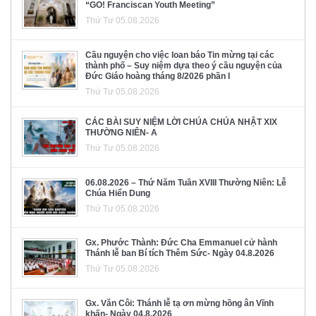
“GO! Franciscan Youth Meeting”
Thứ Tư 05.08.2026
Cầu nguyện cho việc loan báo Tin mừng tại các
thành phố – Suy niệm dựa theo ý cầu nguyện của
Đức Giáo hoàng tháng 8/2026 phần I
Thứ Tư 05.08.2026
CÁC BÀI SUY NIỆM LỜI CHÚA CHÚA NHẬT XIX
THƯỜNG NIÊN- A
Thứ Tư 05.08.2026
06.08.2026 – Thứ Năm Tuần XVIII Thường Niên: Lễ
Chúa Hiển Dung
Thứ Tư 05.08.2026
Gx. Phước Thành: Đức Cha Emmanuel cử hành
Thánh lễ ban Bí tích Thêm Sức- Ngày 04.8.2026
Thứ Tư 05.08.2026
Gx. Văn Côi: Thánh lễ tạ ơn mừng hồng ân Vĩnh
khấn- Ngày 04.8.2026