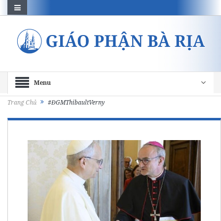
Menu
Trang Chủ
#ĐGMThibaultVerny