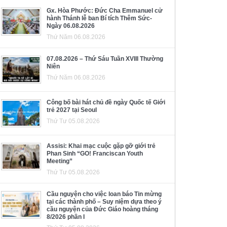
Gx. Hòa Phước: Đức Cha Emmanuel cử
hành Thánh lễ ban Bí tích Thêm Sức-
Ngày 06.08.2026
Thứ Năm 06.08.2026
07.08.2026 – Thứ Sáu Tuần XVIII Thường
Niên
Thứ Năm 06.08.2026
Công bố bài hát chủ đề ngày Quốc tế Giới
trẻ 2027 tại Seoul
Thứ Tư 05.08.2026
Assisi: Khai mạc cuộc gặp gỡ giới trẻ
Phan Sinh “GO! Franciscan Youth
Meeting”
Thứ Tư 05.08.2026
Cầu nguyện cho việc loan báo Tin mừng
tại các thành phố – Suy niệm dựa theo ý
cầu nguyện của Đức Giáo hoàng tháng
8/2026 phần I