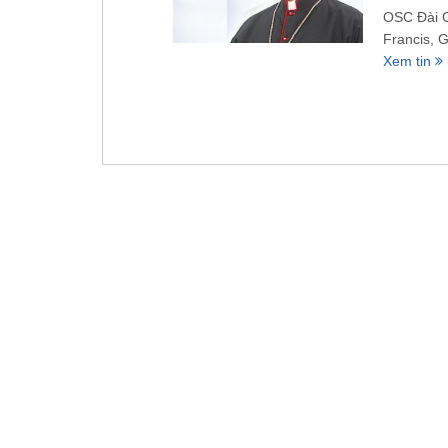
OSC Đài C
Francis, 
Xem tin