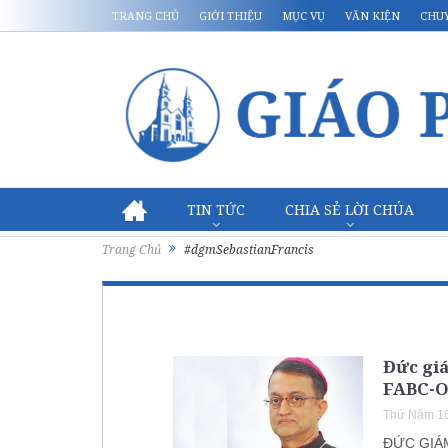
TRANG CHỦ
GIỚI THIỆU
MỤC VỤ
VĂN KIỆN
CHU
TIN TỨC
CHIA SẺ LỜI CHÚA
Trang Chủ
#dgmSebastianFrancis
Đức giá
FABC-
Thứ Năm 16
ĐỨC GIÁM