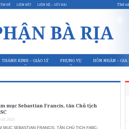
Thứ sá
YÊN ĐỀ
LIÊN KẾT
LIÊN HỆ – GỬI BÀI
THÁNH KINH – GIÁO LÝ
PHỤNG VỤ
HÔN NHÂN – GIA
m mục Sebastian Francis, tân Chủ tịch
OSC
.02.2023
 MỤC SEBASTIAN FRANCIS, TÂN CHỦ TỊCH FABC-