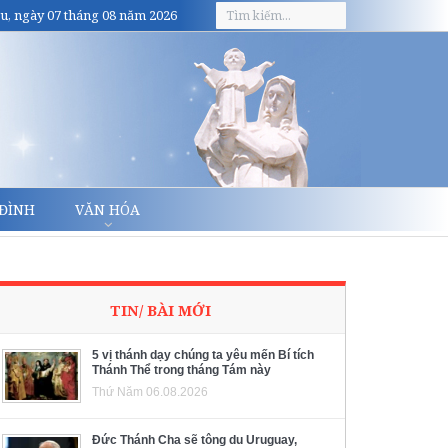
u, ngày 07 tháng 08 năm 2026
 ĐÌNH
VĂN HÓA
TIN/ BÀI MỚI
5 vị thánh dạy chúng ta yêu mến Bí tích
Thánh Thể trong tháng Tám này
Thứ Năm 06.08.2026
Đức Thánh Cha sẽ tông du Uruguay,