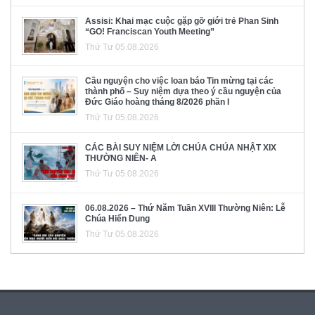
Assisi: Khai mạc cuộc gặp gỡ giới trẻ Phan Sinh
“GO! Franciscan Youth Meeting”
Thứ Tư 05.08.2026
Cầu nguyện cho việc loan báo Tin mừng tại các
thành phố – Suy niệm dựa theo ý cầu nguyện của
Đức Giáo hoàng tháng 8/2026 phần I
Thứ Tư 05.08.2026
CÁC BÀI SUY NIỆM LỜI CHÚA CHÚA NHẬT XIX
THƯỜNG NIÊN- A
Thứ Tư 05.08.2026
06.08.2026 – Thứ Năm Tuần XVIII Thường Niên: Lễ
Chúa Hiển Dung
Thứ Tư 05.08.2026