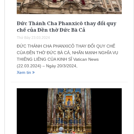
Đức Thánh Cha Phanxicô thay đổi quy
chế của Đền thờ Đức Bà Cả
Thứ Bảy 23.03.2024
ĐỨC THÁNH CHA PHANXICÔ THAY ĐỔI QUY CHẾ
CỦA ĐỀN THỜ ĐỨC BÀ CẢ, NHẤN MẠNH NGHĨA VỤ
THIÊNG LIÊNG CỦA KINH SĨ Vatican News
(22.03.2024) – Ngày 20/3/2024,
Xem tin