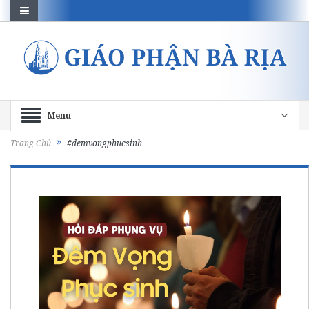
Menu
Trang Chủ
#demvongphucsinh