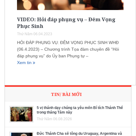
VIDEO: Hỏi đáp phụng vụ – Đêm Vọng
Phục Sinh
Thứ Năm 06.04.2023
HỎI ĐÁP PHỤNG VỤ: ĐÊM VỌNG PHỤC SINH WHĐ
(06.4.2023) – Chương trình Tọa đàm chuyên đề “Hỏi
đáp phụng vụ” do Ủy ban Phụng tự –
Xem tin
TIN/ BÀI MỚI
5 vị thánh dạy chúng ta yêu mến Bí tích Thánh Thể
trong tháng Tám này
Thứ Năm 06.08.2026
Đức Thánh Cha sẽ tông du Uruguay, Argentina và