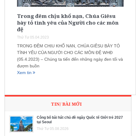
Trong đêm chịu khổ nạn, Chúa Giêsu
bày tỏ tình yêu của Người cho các môn
đệ
Thứ Tư 05.04.2023
TRONG ĐÊM CHỊU KHỔ NẠN, CHÚA GIÊSU BÀY TỎ
TÌNH YÊU CỦA NGƯỜI CHO CÁC MÔN ĐỆ WHĐ
(05.4.2023) – Chúng ta tiến đến những ngày đen tối và
đượm buồn
Xem tin
TIN/ BÀI MỚI
Công bố bài hát chủ đề ngày Quốc tế Giới trẻ 2027
tại Seoul
Thứ Tư 05.08.2026