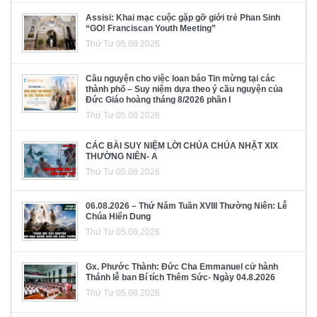
Assisi: Khai mạc cuộc gặp gỡ giới trẻ Phan Sinh
“GO! Franciscan Youth Meeting”
Thứ Tư 05.08.2026
Cầu nguyện cho việc loan báo Tin mừng tại các
thành phố – Suy niệm dựa theo ý cầu nguyện của
Đức Giáo hoàng tháng 8/2026 phần I
Thứ Tư 05.08.2026
CÁC BÀI SUY NIỆM LỜI CHÚA CHÚA NHẬT XIX
THƯỜNG NIÊN- A
Thứ Tư 05.08.2026
06.08.2026 – Thứ Năm Tuần XVIII Thường Niên: Lễ
Chúa Hiển Dung
Thứ Tư 05.08.2026
Gx. Phước Thành: Đức Cha Emmanuel cử hành
Thánh lễ ban Bí tích Thêm Sức- Ngày 04.8.2026
Thứ Tư 05.08.2026