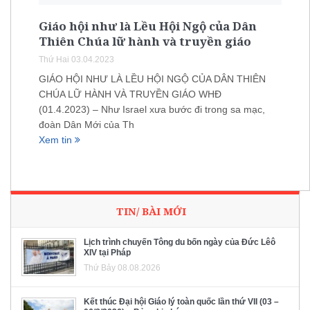
Giáo hội như là Lều Hội Ngộ của Dân
Thiên Chúa lữ hành và truyền giáo
Thứ Hai 03.04.2023
GIÁO HỘI NHƯ LÀ LỀU HỘI NGỘ CỦA DÂN THIÊN
CHÚA LỮ HÀNH VÀ TRUYỀN GIÁO WHĐ
(01.4.2023) – Như Israel xưa bước đi trong sa mạc,
đoàn Dân Mới của Th
Xem tin
TIN/ BÀI MỚI
Lịch trình chuyến Tông du bốn ngày của Đức Lêô
XIV tại Pháp
Thứ Bảy 08.08.2026
Kết thúc Đại hội Giáo lý toàn quốc lần thứ VII (03 –