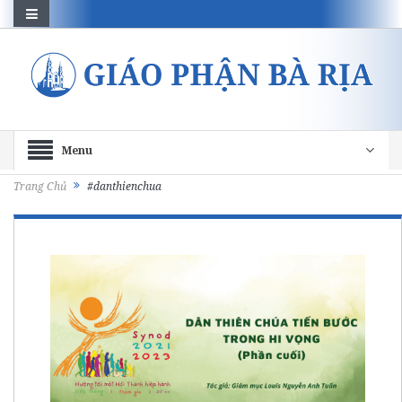
Menu
Trang Chủ
#danthienchua