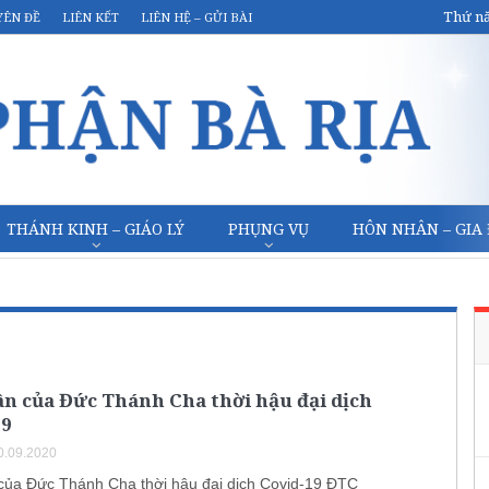
Thứ nă
YÊN ĐỀ
LIÊN KẾT
LIÊN HỆ – GỬI BÀI
THÁNH KINH – GIÁO LÝ
PHỤNG VỤ
HÔN NHÂN – GIA
n của Đức Thánh Cha thời hậu đại dịch
19
0.09.2020
của Đức Thánh Cha thời hậu đại dịch Covid-19 ĐTC