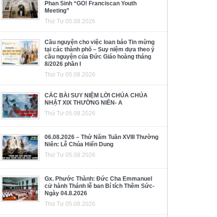
Phan Sinh “GO! Franciscan Youth
Meeting”
Thứ Tư 05.08.2026
Cầu nguyện cho việc loan báo Tin mừng
tại các thành phố – Suy niệm dựa theo ý
cầu nguyện của Đức Giáo hoàng tháng
8/2026 phần I
Thứ Tư 05.08.2026
CÁC BÀI SUY NIỆM LỜI CHÚA CHÚA
NHẬT XIX THƯỜNG NIÊN- A
Thứ Tư 05.08.2026
06.08.2026 – Thứ Năm Tuần XVIII Thường
Niên: Lễ Chúa Hiển Dung
Thứ Tư 05.08.2026
Gx. Phước Thành: Đức Cha Emmanuel
cử hành Thánh lễ ban Bí tích Thêm Sức-
Ngày 04.8.2026
Thứ Tư 05.08.2026