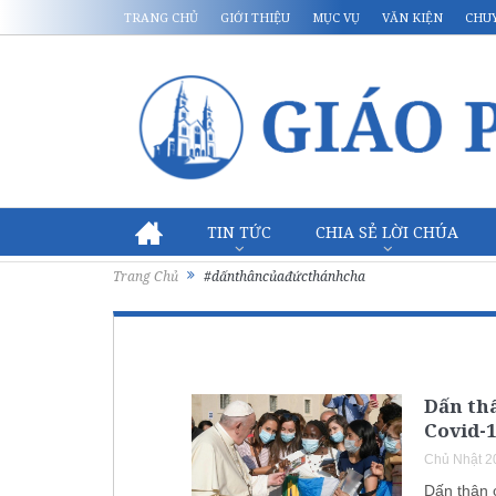
TRANG CHỦ
GIỚI THIỆU
MỤC VỤ
VĂN KIỆN
CHU
TIN TỨC
CHIA SẺ LỜI CHÚA
Trang Chủ
#dấnthâncủađứcthánhcha
Dấn thâ
Covid-
Chủ Nhật 2
Dấn thân 