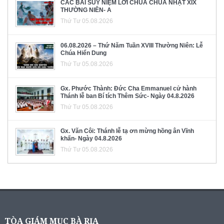
CÁC BÀI SUY NIỆM LỜI CHÚA CHÚA NHẬT XIX
THƯỜNG NIÊN- A
Thứ Tư 05.08.2026
06.08.2026 – Thứ Năm Tuần XVIII Thường Niên: Lễ
Chúa Hiển Dung
Thứ Tư 05.08.2026
Gx. Phước Thành: Đức Cha Emmanuel cử hành
Thánh lễ ban Bí tích Thêm Sức- Ngày 04.8.2026
Thứ Tư 05.08.2026
Gx. Văn Côi: Thánh lễ tạ ơn mừng hồng ân Vĩnh
khấn- Ngày 04.8.2026
Thứ Tư 05.08.2026
TÒA GIÁM MỤC BÀ RỊA