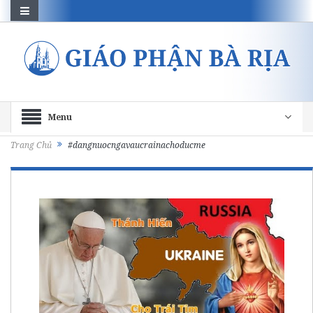
Menu
Trang Chủ
#dangnuocngavaucrainachoducme