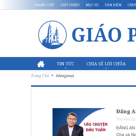
TRANG CHỦ
GIỚI THIỆU
MỤC VỤ
VĂN KIỆN
CHU
TIN TỨC
CHIA SẺ LỜI CHÚA
Trang Chủ
#danganui
Đấng A
Thứ Hai 22
ĐẤNG AN 
Cha và Ng