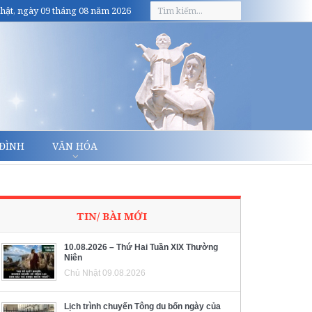
hật, ngày 09 tháng 08 năm 2026
 ĐÌNH
VĂN HÓA
TIN/ BÀI MỚI
10.08.2026 – Thứ Hai Tuần XIX Thường
Niên
Chủ Nhật 09.08.2026
Lịch trình chuyến Tông du bốn ngày của