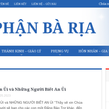
Chúa n
YÊN ĐỀ
LIÊN KẾT
LIÊN HỆ – GỬI BÀI
THÁNH KINH – GIÁO LÝ
PHỤNG VỤ
HÔN NHÂN – GIA
n Ủi và Những Người Biết An Ủi
.05.2023
ỦI và NHỮNG NGƯỜI BIẾT AN ỦI “Thầy sẽ xin Chúa
ười sẽ ban cho các con một Đấng Bảo Trợ khác, đến