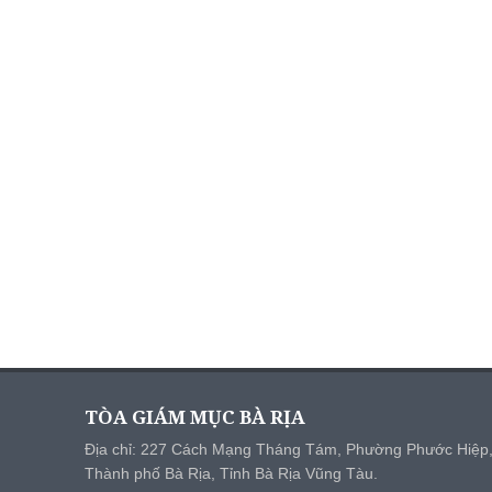
TÒA GIÁM MỤC BÀ RỊA
Địa chỉ: 227 Cách Mạng Tháng Tám, Phường Phước Hiệp
Thành phố Bà Rịa, Tỉnh Bà Rịa Vũng Tàu.