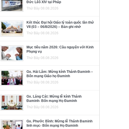
Đức Lêô XIV tại Pháp
Thứ Bảy 08.08.2026
Kết thúc Đại hội Giáo lý toàn quốc lần thứ
VII (03 – 06/8/2026) – Bản ghi nhớ
Thứ Bảy 08.08.2026
Mục tiêu năm 2026: Cầu nguyện với Kinh
Phụng vụ
Thứ Bảy 08.08.2026
Gx. Hải Lâm: Mừng kính Thánh Đaminh –
Bổn mạng Giáo họ Đaminh
Thứ Bảy 08.08.2026
Gx. Láng Cát: Mừng lễ kính Thánh
Đaminh- Bổn mạng Họ Đaminh
Thứ Bảy 08.08.2026
Gx. Phước Bình: Mừng lễ Thánh Đaminh
linh mục- Bổn mạng Họ Đaminh